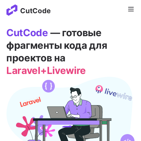
Отк
CutCode
CutCode
— готовые
фрагменты кода для
проектов на
Laravel+Livewire